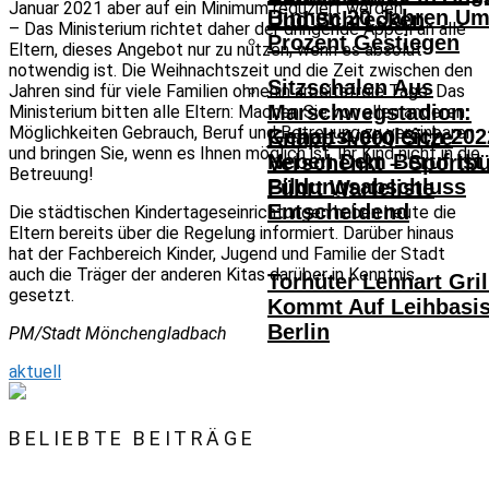
Januar 2021 aber auf ein Minimum reduziert werden.
Binnen 20 Jahren Um
Und Schrecken
– Das Ministerium richtet daher der dringende Appell an alle
Prozent Gestiegen
Eltern, dieses Angebot nur zu nutzen, wenn es absolut
notwendig ist. Die Weihnachtszeit und die Zeit zwischen den
Sitzschalen Aus
Jahren sind für viele Familien ohnehin arbeitsfreie Tage. Das
Marschwegstadion:
Ministerium bitten alle Eltern: Machen Sie von allen anderen
Möglichkeiten Gebrauch, Beruf und Betreuung zu vereinbaren
Gehaltsvergleich 202
Knapp 4.000 Sitze
und bringen Sie, wenn es Ihnen möglich ist, Ihr Kind nicht in die
Neben Dem Beruf Ist
Verschenkt – Sportb
Betreuung!
Bildungsabschluss
Führt Warteliste
Entscheidend
Die städtischen Kindertageseinrichtungen haben heute die
Eltern bereits über die Regelung informiert. Darüber hinaus
hat der Fachbereich Kinder, Jugend und Familie der Stadt
auch die Träger der anderen Kitas darüber in Kenntnis
Torhüter Lennart Gril
gesetzt.
Kommt Auf Leihbasi
Berlin
PM/Stadt Mönchengladbach
aktuell
BELIEBTE BEITRÄGE