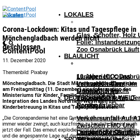
LOKALES
Lokales
Corona-Lockdown: Kitas und Tagespflege in
Glas, Schotter, Holz
Mönchengladbach werden nicht
Folie: Instandsetzun
geschlossen
Zoo Osnabrück Läuft
ContentPool
BLAULICHT
11. Dezember 2020
Themenbild: Pixabay
10 Jahre ICO: Das
Landgericht Osnabrü
InnovationsCentrum
Mönchengladbach. Die Stadt Mönchengladbach erreichte
Verhandelt Über
am Freitagmittag (11. Dezember) eine Information des
Osnabrück Macht
Mutmaßliches
Ministeriums für Kinder, Familie, Flüchtlinge und
DEUTSCHLAND & WELT
Innovationen Aus De
Tötungsdelikt In
Integration des Landes Nordrhein-Westfalen zur
Region Erlebbar
Nordhorn
Kinderbetreuung in Kitas und Tagespflegestellen:
Verkehrsunfall Auf A
„Die Coronapandemie hat eine Dynamik, die uns in diesem Jahr
immer wieder zwingt, auch kurzfristig zu handeln. Das ist auch
Zwischen FMO Und
jetzt der Fall. Das erneut explodierende Infektionsgeschehen
Landgericht Osnabrü
Osnabrücker Beim
Lengerich – Säuglin
und die angespannte Lage auf den Intensivstationen machen
SPORT
Verhandelt Über
Achtelfinale Auf
14-Jähriger Verletzt