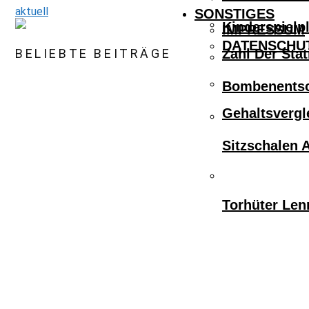
aktuell
SONSTIGES
Kinderspielpl
IMPRESSUM
DATENSCHU
BELIEBTE BEITRÄGE
Zahl Der Sta
Bombenentsc
Gehaltsvergl
Sitzschalen 
Torhüter Len