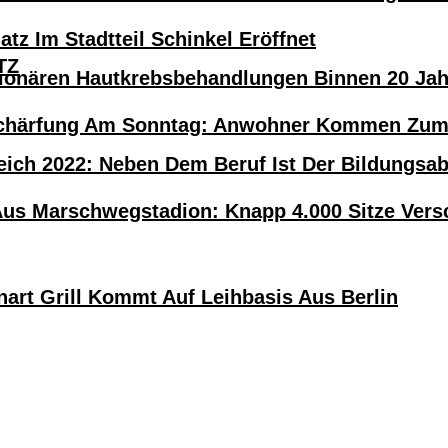
atz Im Stadtteil Schinkel Eröffnet
TZ
tionären Hautkrebsbehandlungen Binnen 20 Ja
härfung Am Sonntag: Anwohner Kommen Zum H
eich 2022: Neben Dem Beruf Ist Der Bildungsa
Aus Marschwegstadion: Knapp 4.000 Sitze Versc
nart Grill Kommt Auf Leihbasis Aus Berlin