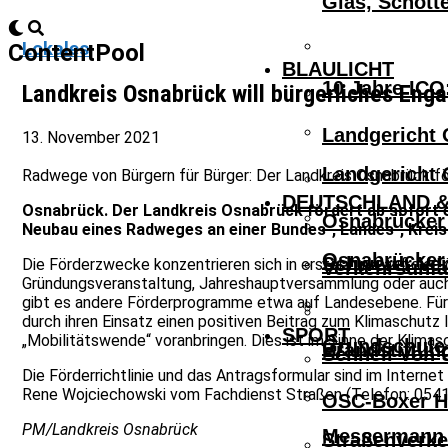
Glas, Schott
Lokales
ContentPool
BLAULICHT
10 Jahre ICO
Landkreis Osnabrück will bürgerliches Eng
Landgericht 
13. November 2021
Landgericht 
Radwege von Bürgern für Bürger: Der Landkreis Osnabrück förd
DEUTSCHLAND &
Osnabrück. Der Landkreis Osnabrück fördert ab sofort e
Osnabrücker 
Neubau eines Radweges an einer Bundes-, Landes-, Krei
Osnabrücker 
Schwerer Ver
Die Förderzwecke konzentrieren sich in erster Linie auf die
Verkehrsunfa
Gründungsveranstaltung, Jahreshauptversammlung oder auch We
gibt es andere Förderprogramme etwa auf Landesebene. Für di
durch ihren Einsatz einen positiven Beitrag zum Klimaschutz
SPORT
„Mobilitätswende“ voranbringen. Dies ist im Sinne der Klima
Grundschule 
Brandstiftun
Schnell Von 
Die Förderrichtlinie und das Antragsformular sind im Internet
Rene Wojciechowski vom Fachdienst Straßen (Telefon: 0541
OSC-Boxer Ho
PM/Landkreis Osnabrück
Messermann V
Straßenverke