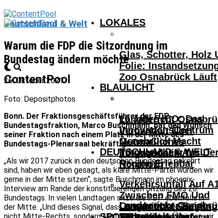
LOKALES
Deutschland & Welt
Warum die FDP die Sitzordnung im
Glas, Schotter, Holz
Bundestag ändern möchte
Folie: Instandsetzun
Zoo Osnabrück Läuft
ContentPool
26. Oktober 2021
BLAULICHT
Foto: Depositphotos
Bonn. Der Fraktionsgeschäftsführer der FDP-
10 Jahre ICO: Das
Landgericht Osnabrü
Bundestagsfraktion, Marco Buschmann, hat den Wunsch
InnovationsCentrum
Verhandelt Über
seiner Fraktion nach einem Platz in der Mitte des
Osnabrück Macht
Mutmaßliches
Bundestags-Plenarsaal bekräftigt.
DEUTSCHLAND & WELT
Innovationen Aus De
Tötungsdelikt In
„Als wir 2017 zurück in den deutschen Bundestag gekehrt
Region Erlebbar
Nordhorn
sind, haben wir eben gesagt, als klare Mitte-Partei würden wir
gerne in der Mitte sitzen“, sagte Buschmann im phoenix-
Verkehrsunfall Auf A
Interview am Rande der konstituierenden Sitzung des 20.
Zwischen FMO Und
Bundestags. In vielen Landtagen sitze die FDP ebenfalls in
Landgericht Osnabrü
Osnabrücker Beim
Lengerich – Säuglin
der Mitte. „Und dieses Signal, dass wir nicht Mitte-Links und
SPORT
Verhandelt Über
nicht Mitte-Rechts, sondern Mitte-Mitte sind, das würden wir
Achtelfinale Auf
14-Jähriger Verletzt