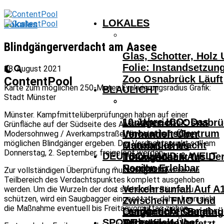
LOKALES
Lokales
Blindgängerverdacht am Aasee
Glas, Schotter, Holz
Folie: Instandsetzun
28. August 2021
Zoo Osnabrück Läuft
ContentPool
Karte zum möglichen 250-Meter-Evakuierungsradius Grafik:
BLAULICHT
Stadt Münster
Münster. Kampfmittelüberprüfungen haben auf einer
10 Jahre ICO: Das
Landgericht Osnabrü
Grünfläche auf der Südseite des Aasees im Bereich
InnovationsCentrum
Verhandelt Über
Modersohnweg / Averkampstraße Hinweise auf einen
möglichen Blindgänger ergeben. Der Verdachtspunkt soll am
Osnabrück Macht
Mutmaßliches
Donnerstag, 2. September, freigelegt werden.
DEUTSCHLAND & WELT
Innovationen Aus De
Tötungsdelikt In
Region Erlebbar
Nordhorn
Zur vollständigen Überprüfung muss möglicherweise ein
Teilbereich des Verdachtspunktes komplett ausgehoben
Verkehrsunfall Auf A
werden. Um die Wurzeln der dort stehenden Bäume zu
schützen, wird ein Saugbagger eingesetzt – daher kann sich
Zwischen FMO Und
die Maßnahme eventuell bis Freitagvormittag ziehen.
Landgericht Osnabrü
Osnabrücker Beim
Lengerich – Säuglin
SPORT
Verhandelt Über
Achtelfinale Auf
14-Jähriger Verletzt