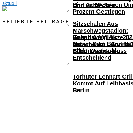
aktuell
Binnen 20 Jahren Um
Und Schrecken
Prozent Gestiegen
BELIEBTE BEITRÄGE
Sitzschalen Aus
Marschwegstadion:
Gehaltsvergleich 202
Knapp 4.000 Sitze
Neben Dem Beruf Ist
Verschenkt – Sportb
Bildungsabschluss
Führt Warteliste
Entscheidend
Torhüter Lennart Gril
Kommt Auf Leihbasi
Berlin