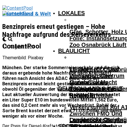
LOKALES
Deutschland & Welt
Benzinpreis erneut gestiegen – Hohe
Glas, Schotter, Holz
Nachfrage aufgrund des Reiseverkehrs
Folie: Instandsetzun
Zoo Osnabrück Läuft
ContentPool
11. August 2021
BLAULICHT
Themenbild: Pixabay
München. Der starke Sommerreiseverkehr und die sich
10 Jahre ICO: Das
Landgericht Osnabrü
daraus ergebende hohe Nachfrage nach Kraftstoff
InnovationsCentrum
Verhandelt Über
führen nach Ansicht des ADAC dazu, dass der
Osnabrück Macht
Mutmaßliches
Benzinpreis erneut leicht gestiegen ist – und dies,
DEUTSCHLAND & WELT
Innovationen Aus De
Tötungsdelikt In
obwohl Öl gegenüber der Vorwoche etwas günstiger ist.
Laut aktueller Auswertung der Kraftstoffpreise kostet
Region Erlebbar
Nordhorn
ein Liter Super E10 im bundesweiten Mittel 1,562 Euro,
das sind 0,2 Cent mehr als vor Wochenfrist. Rohöl der
Verkehrsunfall Auf A
Sorte Brent kostet derzeit etwa 71 US-Dollar und damit
Zwischen FMO Und
weniger als vor einer Woche.
Landgericht Osnabrü
Osnabrücker Beim
Lengerich – Säuglin
SPORT
Verhandelt Über
Der Preis für Diesel-Kraftstoff ist hingegen erstmals seit
Achtelfinale Auf
14-Jähriger Verletzt