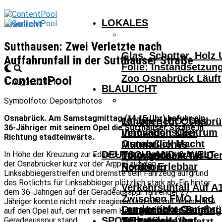
LOKALES
Blaulicht
Sutthausen: Zwei Verletzte nach
Glas, Schotter, Holz
Auffahrunfall in der Sutthauser Straße
Folie: Instandsetzun
Zoo Osnabrück Läuft
ContentPool
1. August 2021
BLAULICHT
Symbolfoto: Depositphotos
Osnabrück. Am Samstagmittag (14.15 Uhr) befuhr ein
10 Jahre ICO: Das
Landgericht Osnabrü
36-Jähriger mit seinem Opel die Sutthauser Straße in
InnovationsCentrum
Verhandelt Über
Richtung stadteinwärts.
Osnabrück Macht
Mutmaßliches
DEUTSCHLAND & WELT
In Höhe der Kreuzung zur Eduard-Pestel-Straße wechselte
Innovationen Aus De
Tötungsdelikt In
der Osnabrücker kurz vor der Ampel auf den
Region Erlebbar
Nordhorn
Linksabbiegerstreifen und bremste sein Fahrzeug aufgrund
des Rotlichts für Linksabbieger plötzlich stark ab. Ein hinter
Verkehrsunfall Auf A
dem 36-Jährigen auf der Geradeausspur fahrender 27-
Zwischen FMO Und
Jähriger konnte nicht mehr reagieren und fuhr mit seinem KIA
Landgericht Osnabrü
Osnabrücker Beim
Lengerich – Säuglin
auf den Opel auf, der mit seinem Heck noch auf der
SPORT
Verhandelt Über
Geradeausspur stand.
Achtelfinale Auf
14-Jähriger Verletzt