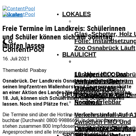
LOKALES
Lokales
Freie Termine im Landkreis: Schülerinnen
Glas, Schotter, Holz
und Schüler können sich am Sonntag
Folie: Instandsetzun
impfen lassen
Zoo Osnabrück Läuft
ContentPool
BLAULICHT
16. Juli 2021
Themenbild: Pixabay
10 Jahre ICO: Das
Landgericht Osnabrü
InnovationsCentrum
Osnabrück. Der Landkreis Osnabrück beteiligt sich mit
Verhandelt Über
seinen Impfzentren Wallenhorst und Georgsmarienhütte
Osnabrück Macht
Mutmaßliches
an einer Aktion des Landes Niedersachsen: Am Sonntag,
DEUTSCHLAND & WELT
Innovationen Aus De
Tötungsdelikt In
18. Juli, können sich Schülerinnen und Schüler impfen
Region Erlebbar
Nordhorn
lassen. Noch sind Plätze frei.
Verkehrsunfall Auf A
Die Termine sind über die Hotline des Landes Niedersachsen
buchbar (Durchwahl: 0800 9988665). In den Impfzentren
Zwischen FMO Und
stehen zusammen 800 Impfdosen Biontech zur Verfügung.
Landgericht Osnabrü
Osnabrücker Beim
Lengerich – Säuglin
Angesprochen sind alle Interessierten ab 12 Jahre.
SPORT
Verhandelt Über
Achtelfinale Auf
14-Jähriger Verletzt