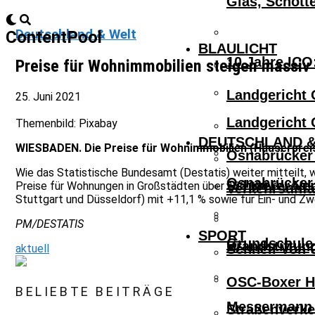
Glas, Schott
Deutschland & Welt
ContentPool
BLAULICHT
10 Jahre ICO
Preise für Wohnimmobilien steigen massiv
Landgericht 
25. Juni 2021
Landgericht 
Themenbild: Pixabay
DEUTSCHLAND &
WIESBADEN. Die Preise für Wohnimmobilien (Häuserpreisi
Osnabrücker 
Wie das Statistische Bundesamt (Destatis) weiter mitteilt, 
Osnabrücker 
Schwerer Ver
Preise für Wohnungen in Großstädten über 100 000 Einwohner
Verkehrsunfa
Stuttgart und Düsseldorf) mit +11,1 % sowie für Ein- und Zwe
PM/DESTATIS
SPORT
Grundschule 
Brandstiftun
Schnell Von 
aktuell
OSC-Boxer Ho
BELIEBTE BEITRÄGE
Messermann V
Straßenverke