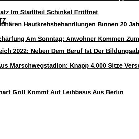
atz Im Stadtteil Schinkel Eröffnet
TZ
tionären Hautkrebsbehandlungen Binnen 20 Ja
härfung Am Sonntag: Anwohner Kommen Zum H
eich 2022: Neben Dem Beruf Ist Der Bildungsa
Aus Marschwegstadion: Knapp 4.000 Sitze Versc
nart Grill Kommt Auf Leihbasis Aus Berlin