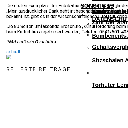
SONSTIGES
Die ersten Exemplare der Publikation erhielten die Mitglie
Kinderspielpl
„Mein ausdrücklicher Dank geht insbesondere an die Hochsc
IMPRESSUM
bekannt ist, gibt es in der wissenschaftlichen Literatur kein
DATENSCHU
Zahl Der Sta
Die 80 Seiten umfassende Broschüre „Kulturförderung beim La
beim Kulturbüro angefordert werden, Telefon: 0541/501-403
Bombenentsc
PM/Landkreis Osnabrück
Gehaltsvergl
aktuell
Sitzschalen 
BELIEBTE BEITRÄGE
Torhüter Len