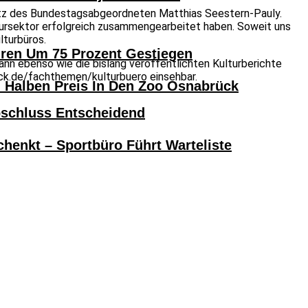
rsitz des Bundestagsabgeordneten Matthias Seestern-Pauly.
tursektor erfolgreich zusammengearbeitet haben. Soweit uns
lturbüros.
hren Um 75 Prozent Gestiegen
nn ebenso wie die bislang veröffentlichten Kulturberichte
ck.de/fachthemen/kulturbuero einsehbar.
alben Preis In Den Zoo Osnabrück
bschluss Entscheidend
henkt – Sportbüro Führt Warteliste