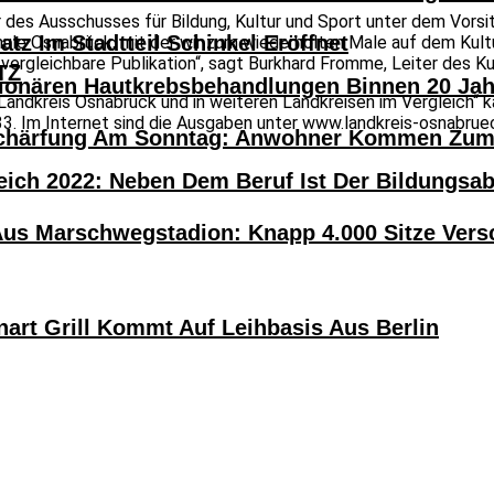
der des Ausschusses für Bildung, Kultur und Sport unter dem Vo
atz Im Stadtteil Schinkel Eröffnet
hule Osnabrück, mit der wir zum wiederholten Male auf dem Kul
e vergleichbare Publikation“, sagt Burkhard Fromme, Leiter des Ku
TZ
tionären Hautkrebsbehandlungen Binnen 20 Ja
ndkreis Osnabrück und in weiteren Landkreisen im Vergleich“ ka
3. Im Internet sind die Ausgaben unter www.landkreis-osnabrue
härfung Am Sonntag: Anwohner Kommen Zum H
eich 2022: Neben Dem Beruf Ist Der Bildungsa
Aus Marschwegstadion: Knapp 4.000 Sitze Versc
nart Grill Kommt Auf Leihbasis Aus Berlin