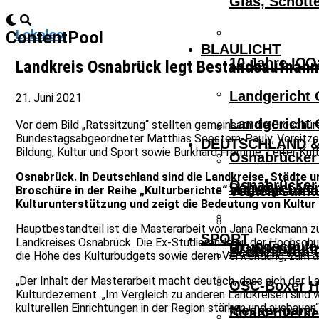
Glas, Schott
Lokales
ContentPool
BLAULICHT
10 Jahre ICO
Landkreis Osnabrück legt Bestandsaufnahm
Landgericht 
21. Juni 2021
Landgericht 
Vor dem Bild „Ratssitzung“ stellten gemeinsam die Broschüre 
Bundestagsabgeordneter Matthias Seestern-Pauly, Vorsitzend
DEUTSCHLAND &
Bildung, Kultur und Sport sowie Burkhard Fromme, Leiter Kul
Osnabrücker 
Osnabrück. In Deutschland sind die Landkreise, Städte u
Osnabrücker 
Schwerer Ver
Verkehrsunfa
Broschüre in der Reihe „Kulturberichte“ aufgelegt. Darin
Kulturunterstützung und zeigt die Bedeutung von Kultur
Hauptbestandteil ist die Masterarbeit von Jana Reckmann zu
SPORT
Landkreises Osnabrück. Die Ex-Studierende an der Hochschul
Grundschule 
Brandstiftun
Schnell Von 
die Höhe des Kulturbudgets sowie deren Verwendung, zum and
„Der Inhalt der Masterarbeit macht deutlich, dass sich der L
OSC-Boxer Ho
Kulturdezernent. „Im Vergleich zu anderen Landkreisen sind w
kulturellen Einrichtungen in der Region stärken und ausbauen“
Messermann V
Straßenverke