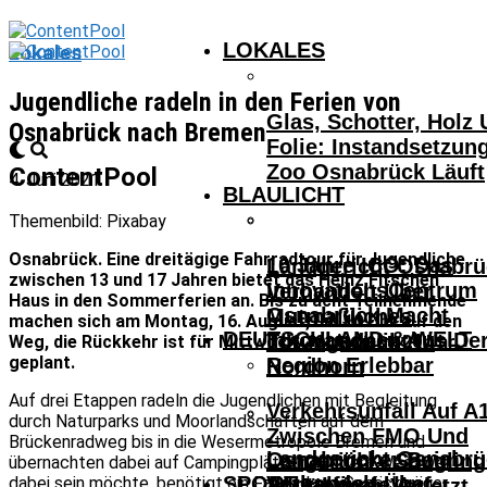
LOKALES
Lokales
Jugendliche radeln in den Ferien von
Glas, Schotter, Holz
Osnabrück nach Bremen
Folie: Instandsetzun
Zoo Osnabrück Läuft
ContentPool
4. Juni 2021
BLAULICHT
Themenbild: Pixabay
Osnabrück. Eine dreitägige Fahrradtour für Jugendliche
10 Jahre ICO: Das
Landgericht Osnabrü
zwischen 13 und 17 Jahren bietet das Heinz Fitschen
InnovationsCentrum
Verhandelt Über
Haus in den Sommerferien an. Bis zu acht Teilnehmende
Osnabrück Macht
Mutmaßliches
machen sich am Montag, 16. August, um 10 Uhr auf den
DEUTSCHLAND & WELT
Innovationen Aus De
Tötungsdelikt In
Weg, die Rückkehr ist für Mittwoch, 18. August, 20 Uhr
geplant.
Region Erlebbar
Nordhorn
Auf drei Etappen radeln die Jugendlichen mit Begleitung
Verkehrsunfall Auf A
durch Naturparks und Moorlandschaften auf dem
Zwischen FMO Und
Brückenradweg bis in die Wesermetropole Bremen und
Landgericht Osnabrü
Osnabrücker Beim
Lengerich – Säuglin
übernachten dabei auf Campingplätzen auf dem Weg. Wer
SPORT
Verhandelt Über
dabei sein möchte, benötigt ein Fahrrad mit Gepäckträger
Achtelfinale Auf
14-Jähriger Verletzt