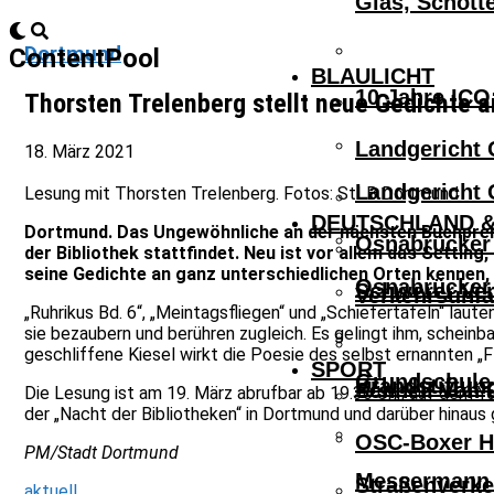
Glas, Schott
Dortmund
ContentPool
BLAULICHT
10 Jahre ICO
Thorsten Trelenberg stellt neue Gedichte 
Landgericht 
18. März 2021
Landgericht 
Lesung mit Thorsten Trelenberg. Fotos: StLB Dortmund
DEUTSCHLAND &
Dortmund. Das Ungewöhnliche an der nächsten Buchpremier
Osnabrücker 
der Bibliothek stattfindet. Neu ist vor allem das Settin
seine Gedichte an ganz unterschiedlichen Orten kennen,
Osnabrücker 
Schwerer Ver
Verkehrsunfa
„Ruhrikus Bd. 6“, „Meintagsfliegen“ und „Schiefertafeln“ laute
sie bezaubern und berühren zugleich. Es gelingt ihm, schein
geschliffene Kiesel wirkt die Poesie des selbst ernannten „F
SPORT
Grundschule 
Brandstiftun
Schnell Von 
Die Lesung ist am 19. März abrufbar ab 19.30 Uhr, auf dem 
der „Nacht der Bibliotheken“ in Dortmund und darüber hinaus 
OSC-Boxer Ho
PM/Stadt Dortmund
Messermann V
Straßenverke
aktuell