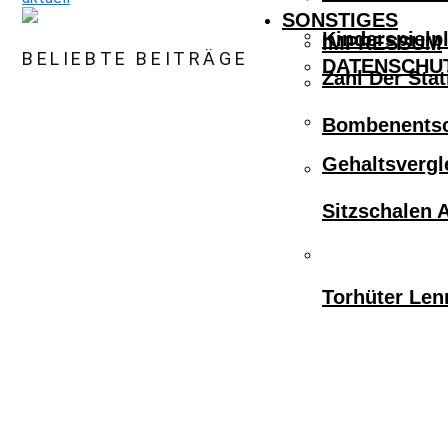
SONSTIGES
Kinderspielpl
IMPRESSUM
BELIEBTE BEITRÄGE
DATENSCHU
Zahl Der Sta
Bombenentsc
Gehaltsvergl
Sitzschalen 
Torhüter Len