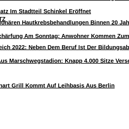
atz Im Stadtteil Schinkel Eröffnet
TZ
tionären Hautkrebsbehandlungen Binnen 20 Ja
härfung Am Sonntag: Anwohner Kommen Zum H
eich 2022: Neben Dem Beruf Ist Der Bildungsa
Aus Marschwegstadion: Knapp 4.000 Sitze Versc
nart Grill Kommt Auf Leihbasis Aus Berlin