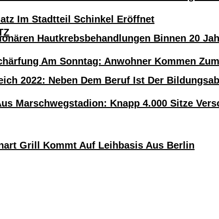
atz Im Stadtteil Schinkel Eröffnet
TZ
tionären Hautkrebsbehandlungen Binnen 20 Ja
härfung Am Sonntag: Anwohner Kommen Zum H
eich 2022: Neben Dem Beruf Ist Der Bildungsa
Aus Marschwegstadion: Knapp 4.000 Sitze Versc
nart Grill Kommt Auf Leihbasis Aus Berlin