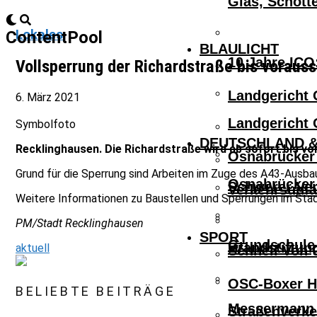
Glas, Schott
Lokales
ContentPool
BLAULICHT
10 Jahre ICO
Vollsperrung der Richardstraße bis vorauss
Landgericht 
6. März 2021
Landgericht 
Symbolfoto
DEUTSCHLAND &
Recklinghausen. Die Richardstraße wird ab sofort bis v
Osnabrücker 
Grund für die Sperrung sind Arbeiten im Zuge des A43-Ausbau
Osnabrücker 
Schwerer Ver
Verkehrsunfa
Weitere Informationen zu Baustellen und Sperrungen im Stad
PM/Stadt Recklinghausen
SPORT
Grundschule 
Brandstiftun
aktuell
Schnell Von 
OSC-Boxer Ho
BELIEBTE BEITRÄGE
Messermann V
Straßenverke