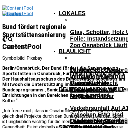
LOKALES
Lokales
Bund fördert regionale
Glas, Schotter, Holz
Sportstättensanierung
Folie: Instandsetzun
Zoo Osnabrück Läuft
ContentPool
3. März 2021
BLAULICHT
Symbolbild: Pixabay
Berlin/Osnabrück. Der Bund fördert die Sanierung von
10 Jahre ICO: Das
Landgericht Osnabrü
Sportstätten in Osnabrück, Fürstenau und Ostercappeln.
InnovationsCentrum
Verhandelt Über
Der Haushaltsausschuss des Bundestages beschloss am
Osnabrück Macht
Mutmaßliches
Mittwoch die Unterstützung im Rahmen des
DEUTSCHLAND & WELT
Innovationen Aus De
Tötungsdelikt In
Bundesprogramms „Sanierung kommunaler
Einrichtungen in den Bereichen Sport, Jugend und
Region Erlebbar
Nordhorn
Kultur“.
Verkehrsunfall Auf A
„Ich freue mich, dass in Osnabrück und im Osnabrücker Land
Zwischen FMO Und
gleich drei Projekte durch den Bund gefördert werden. Sport
Landgericht Osnabrü
Osnabrücker Beim
Lengerich – Säuglin
ist unglaublich wichtig für die mentale und körperliche
SPORT
Verhandelt Über
Gesundheit. Es ist deshalb ein wichtiger Schritt, dass die
Achtelfinale Auf
14-Jähriger Verletzt