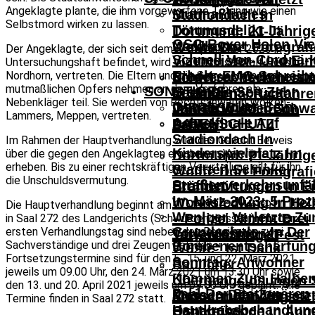
Angeklagte plante, die ihm vorgeworfene Tötung wie einen
Mutmaßliches
Stadiondach In
Selbstmord wirken zu lassen.
Tötungsdelikt In
Dortmund: 21-Jährig
OSC-Boxer Holen Vie
Nordhorn
Wollte Dort Fotograf
Der Angeklagte, der sich seit dem 8. September 2020 in
Schnell Von Corona-
Vizemeister- Und Ein
Untersuchungshaft befindet, wird von Rechtsanwalt Heils,
Erholt: FMO Schreibt
Nordhorn, vertreten. Die Eltern und die Schwestern des
Niedersachsenmeister
Schwerer Verkehrsun
mutmaßlichen Opfers nehmen an dem Verfahren als
SONSTIGES
Erstmals Seit Zehn
Nach Osnabrück
In Hellern – Radfahre
Nebenkläger teil. Sie werden von Rechtsanwältin Wolken-
Osnabrücker Beim
IMPRESSUM
Jahren Wieder Schw
Von PKW- Fahrerin
Lammers, Meppen, vertreten.
Achtelfinale Auf
DATENSCHUTZ
Zahlen
Erfasst
Stadiondach In
Im Rahmen der Hauptverhandlung wird das Gericht Beweis
Kinderspielplatz Im
über die gegen den Angeklagten erhobenen Vorwürfe
Dortmund: 21-Jährig
erheben. Bis zu einer rechtskräftigen Verurteilung gilt für ihn
Stadtteil Schinkel
Wollte Dort Fotograf
die Unschuldsvermutung.
Straßenverkehrsunfäl
Eröffnet
Brandstiftungen In E
Im März 2023: 5 Proz
Wohnsiedlung In Hel
Die Hauptverhandlung beginnt am 3. März 2021 um 09.00 Uhr
Weniger Verletzte Z
– Polizei Nimmt Drei
in Saal 272 des Landgerichts (Schwurgerichtssaal). Für den
Grundschule „In Der
ersten Verhandlungstag sind neben den Beteiligten zwei
Vorjahresmonat
Tatverdächtige Fest
Sachverständige und drei Zeugen geladen.
Bombenentschärfun
Wüste“ Ist Dank
Fortsetzungstermine sind für den 5., 15. und 22. März 2021
Sonntag: Anwohner
Baulicher
jeweils um 09.00 Uhr, den 24. März 2021 um 13.30 Uhr sowie
Kommen Zum Halbe
Übergangslösungen S
den 13. und 20. April 2021 jeweils um 09.00 Uhr geplant. Alle
Zahl Der Stationären
Preis In Den Zoo
Messermann Versetz
Sommer Ganztagssc
Termine finden in Saal 272 statt.
Hautkrebsbehandlun
Osnabrück
Bahnreisende In Ang