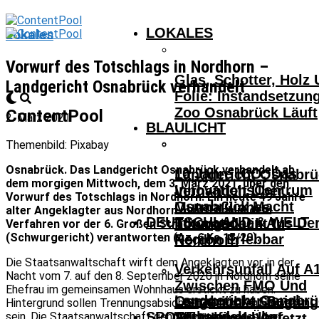
LOKALES
Lokales
Vorwurf des Totschlags in Nordhorn –
Glas, Schotter, Holz
Landgericht Osnabrück verhandelt
Folie: Instandsetzun
Zoo Osnabrück Läuft
ContentPool
2. März 2021
BLAULICHT
Themenbild: Pixabay
Osnabrück. Das Landgericht Osnabrück verhandelt ab
10 Jahre ICO: Das
Landgericht Osnabrü
dem morgigen Mittwoch, dem 3. März 2021, über den
InnovationsCentrum
Verhandelt Über
Vorwurf des Totschlags in Nordhorn. Ein heute 49 Jahre
Osnabrück Macht
Mutmaßliches
alter Angeklagter aus Nordhorn muss sich in dem
DEUTSCHLAND & WELT
Innovationen Aus De
Tötungsdelikt In
Verfahren vor der 6. Großen Strafkammer
(Schwurgericht) verantworten (Az. 6 Ks 15/20).
Region Erlebbar
Nordhorn
Die Staatsanwaltschaft wirft dem Angeklagten vor, in der
Verkehrsunfall Auf A
Nacht vom 7. auf den 8. September 2020 in Nordhorn seine
Zwischen FMO Und
Ehefrau im gemeinsamen Wohnhaus erstickt zu haben.
Landgericht Osnabrü
Osnabrücker Beim
Lengerich – Säuglin
Hintergrund sollen Trennungsabsichten der Ehefrau gewesen
SPORT
Verhandelt Über
sein. Die Staatsanwaltschaft geht davon aus, dass der
Achtelfinale Auf
14-Jähriger Verletzt