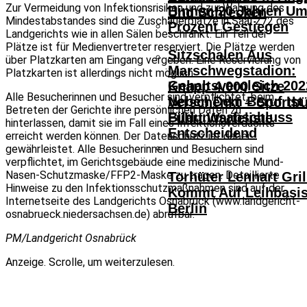
Zur Vermeidung von Infektionsrisiken und zur Wahrung des
Binnen 20 Jahren Um
Und Schrecken
Mindestabstandes sind die Zuschauerplätze in Saal 272 des
Prozent Gestiegen
Landgerichts wie in allen Sälen beschränkt. Ein Teil der
Plätze ist für Medienvertreter reserviert. Die Plätze werden
Sitzschalen Aus
über Platzkarten am Eingang vergeben. Eine Reservierung von
Marschwegstadion:
Platzkarten ist allerdings nicht möglich.
Gehaltsvergleich 202
Knapp 4.000 Sitze
Alle Besucherinnen und Besucher sind verpflichtet, beim
Neben Dem Beruf Ist
Verschenkt – Sportb
Betreten der Gerichte ihre persönlichen Daten zu
Bildungsabschluss
Führt Warteliste
hinterlassen, damit sie im Fall eines Infektionsverdachts
Entscheidend
erreicht werden können. Der Datenschutz ist dabei
gewährleistet. Alle Besucherinnen und Besuchern sind
verpflichtet, im Gerichtsgebäude eine medizinische Mund-
Nasen-Schutzmaske/FFP2-Maske zu tragen. Detaillierte
Torhüter Lennart Gril
Hinweise zu den Infektionsschutzmaßnahmen sind auf der
Kommt Auf Leihbasi
Internetseite des Landgerichts Osnabrück (www.landgericht-
Berlin
osnabrueck.niedersachsen.de) abrufbar.
PM/Landgericht Osnabrück
Anzeige. Scrolle, um weiterzulesen.