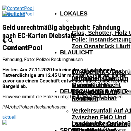
LOKALES
Blaulicht
Geld unrechtmäßig abgebucht: Fahndung
Glas, Schotter, Holz
nach EC-Karten Diebstahl
Folie: Instandsetzun
Zoo Osnabrück Läuft
ContentPool
1. März 2021
BLAULICHT
Fahndung, Foto: Polizei Recklinghausen
Herten. Am 27.11.2020 hob eine derzeit unbekannte
10 Jahre ICO: Das
Landgericht Osnabrü
Tatverdächtige um 12.45 Uhr mit zwei EC-Karten, die sie
InnovationsCentrum
Verhandelt Über
zuvor aus einem Geschäft entwendet hatte, unberechtigt
Osnabrück Macht
Mutmaßliches
Bargeld ab.
DEUTSCHLAND & WELT
Innovationen Aus De
Tötungsdelikt In
Hinweise nimmt die Polizei unter 0800 2361 111 entgegen.
Region Erlebbar
Nordhorn
PM/ots/Polizei Recklinghausen
Verkehrsunfall Auf A
Zwischen FMO Und
aktuell
Landgericht Osnabrü
Osnabrücker Beim
Lengerich – Säuglin
SPORT
Verhandelt Über
Achtelfinale Auf
14-Jähriger Verletzt