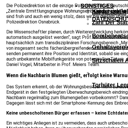
SONSTIGES
Die Polizeidirektion ist die einzige Polizeibehörde in Deuts
Kinderspielpl
„Zentrale Ermittlungsgruppe Wohnungseinbruchdiebstahl“ der 
IMPRESSUM
sind froh und auch ein wenig stolz, dass wir bei diesem über
DATENSCHU
Polizeidirektion Osnabrück.
Zahl Der Sta
Die Wissenschaftler planen, durch Weiterentwicklung herköm
Bombenentsc
automatisch ausgelöst werden“, sagt Prof. Dr. Michael Meier,
hauptsächlich zum transdisziplinären Forschungsbereich „Mat
Gehaltsvergl
von insgesamt sechs fächerübergreifenden Forschungsverbünd
senden permanent ihre Position und Identität, sobald sie 
auch unbekannte Mobilfunkgeräte von potenziellen Tätern. „D
Sitzschalen 
Daniel Vogel, Mitarbeiter in Prof. Meiers Team.
Wenn die Nachbarin Blumen gießt, erfolgt keine Warn
Torhüter Len
Das System erkennt, ob der Wohnungsbesitzer nicht zuhause
Endgerät in den festgelegten Überwachungsbereich eindringt
Nachbarin regelmäßig zum Blumengießen vorbeikommt? Dann l
Dagegen lässt sich mit der Smartphone-Kennung des Einbrech
Keine unbescholtenen Bürger erfassen – keine Echtdat
Ein wichtiges Anliegen ist zu vermeiden, dass auch unbescho