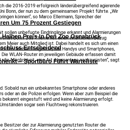
urch die 2016-2019 erfolgreich länderübergreifend agierende
Uni Bonn, der nun zu dem gemeinsamen Projekt führte. „Wir
nbringen können“, so Marco Ellermann, Sprecher der
hren Um 75 Prozent Gestiegen
 sollen unbefugte Eindringlinge erkannt und Alarmierungen
alben Preis In Den Zoo Osnabrück
versität Bonn. Das Thema hat einen inhaltlichen Bezug
m Meier auch Mitglied ist. Dabei handelt es sich um einen
bschluss Entscheidend
stellen. Mobile Endgeräte, wie Handys und Smartphones,
e: Die WLAN-Router im jeweiligen Gebäude erfassen damit
 die Möglichkeit, eine Art Alarmanlage nachzurüsten“, sagt
henkt – Sportbüro Führt Warteliste
end. Sobald nun ein unbekanntes Smartphone oder anderes
oder an die Polizei erfolgen. Wenn aber zum Beispiel die
bekannt eingestuft wird und keine Alarmierung erfolgt.
 Umständen sogar sein Fluchtweg rekonstruieren.
e Besitzer der zur Alarmierung genutzten Router die