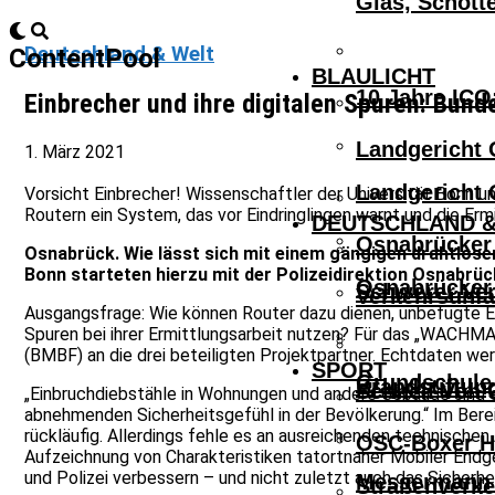
Glas, Schott
Deutschland & Welt
ContentPool
BLAULICHT
10 Jahre ICO
Einbrecher und ihre digitalen Spuren: Bu
Landgericht 
1. März 2021
Landgericht 
Vorsicht Einbrecher! Wissenschaftler der Universität Bonn u
Routern ein System, das vor Eindringlingen warnt und die Ermit
DEUTSCHLAND &
Osnabrücker 
Osnabrück. Wie lässt sich mit einem gängigen drahtlos
Bonn starteten hierzu mit der Polizeidirektion Osnabrück
Osnabrücker 
Schwerer Ver
Verkehrsunfa
Ausgangsfrage: Wie können Router dazu dienen, unbefugte Ein
Spuren bei ihrer Ermittlungsarbeit nutzen? Für das „WACHMA
(BMBF) an die drei beteiligten Projektpartner. Echtdaten wer
SPORT
Grundschule 
Brandstiftun
Schnell Von 
„Einbruchdiebstähle in Wohnungen und andere Gebäude sind ein
abnehmenden Sicherheitsgefühl in der Bevölkerung.“ Im Berei
rückläufig. Allerdings fehle es an ausreichenden technisc
OSC-Boxer Ho
Aufzeichnung von Charakteristiken tatortnaher Mobiler Endg
und Polizei verbessern – und nicht zuletzt auch das Sicherh
Messermann V
Straßenverke