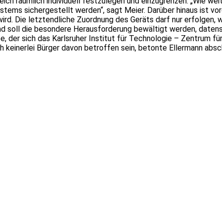
ich räumlich individuell festzulegen und einzugrenzen. „Wie wei
Systems sichergestellt werden“, sagt Meier. Darüber hinaus ist 
wird. Die letztendliche Zuordnung des Geräts darf nur erfolgen
grund soll die besondere Herausforderung bewältigt werden, da
abe, der sich das Karlsruher Institut für Technologie – Zentru
 keinerlei Bürger davon betroffen sein, betonte Ellermann absc