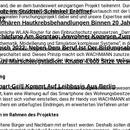
chland, die an dem bundesweit einzigartigen Projekt teilnimmt. D
atz Im Stadtteil Schinkel Eröffnet
Direktion in Osnabrück, entstand ein erster Austausch mit der 
regionalen Forschungsprojekt dabei sind und unsere Expertise ei
TZ
tionären Hautkrebsbehandlungen Binnen 20 Ja
mliche WLAN-Router für den Einbruchschutz einzusetzen. „Damit
härfung Am Sonntag: Anwohner Kommen Zum H
 Inhaber des Informatik-Lehrstuhls für IT-Sicherheit an der Uni
hematik, Modellierung und Simulation komplexer Systeme“, in de
eich 2022: Neben Dem Beruf Ist Der Bildungsa
en, die eine tragende Säule der Exzellenzuniversität Bonn dar
eingeschaltet sind. Dieses Prinzip macht sich WACHMANN zunutz
adurch hat jeder Haushalt, der über einen WLAN-Router verfügt,
Aus Marschwegstadion: Knapp 4.000 Sitze Versc
ung
nart Grill Kommt Auf Leihbasis Aus Berlin
 ist. Dann ist nämlich auch sein mobiles Endgerät nicht anwes
, kann eine Warnung auf das Smartphone des Wohnungsbesitzers 
ässt sich vorher einstellen, dass ihr Handy von WACHMANN als 
ers ein unbefugtes Eindringen, im erweiterten Verfahren unter
en im Rahmen des Projektes
ltene Bürger und Nachbarn mit erfasst werden. Deshalb sollen di