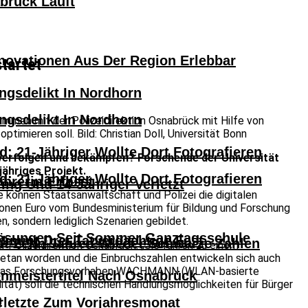
abrück Läuft
novationen Aus Der Region Erlebbar
tartet
ngsdelikt In Nordhorn
ngsdelikt In Nordhorn
sammen mit der Polizeidirektion Osnabrück mit Hilfe von
timieren soll. Bild: Christian Doll, Universität Bonn
: 21-Jähriger Wollte Dort Fotografieren
verfolgen und bekämpfen? Forschende der Universität
jähriges Projekt.
: 21-Jähriger Wollte Dort Fotografieren
hrerin Erfasst
ng Und 14-Jähriger Verletzt
 können Staatsanwaltschaft und Polizei die digitalen
ionen Euro vom Bundesministerium für Bildung und Forschung
n, sondern lediglich Szenarien gebildet.
lösungen Seit Sommer Ganztagsschule
 Nimmt Drei Tatverdächtige Fest
eit Zehn Jahren Wieder Schwarze Zahlen
 Polizeidirektion Osnabrück. „Sie führen zu einem
 getan worden und die Einbruchszahlen entwickeln sich auch
ngen. Das Forschungsvorhaben WACHMANN (WLAN-basierte
nmeistertitel Nach Osnabrück
tät) soll die technischen Handlungsmöglichkeiten für Bürger
n
erletzte Zum Vorjahresmonat