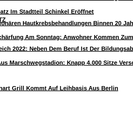
atz Im Stadtteil Schinkel Eröffnet
TZ
tionären Hautkrebsbehandlungen Binnen 20 Ja
härfung Am Sonntag: Anwohner Kommen Zum H
eich 2022: Neben Dem Beruf Ist Der Bildungsa
Aus Marschwegstadion: Knapp 4.000 Sitze Versc
nart Grill Kommt Auf Leihbasis Aus Berlin