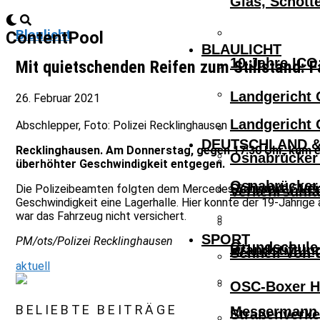
Glas, Schott
Blaulicht
ContentPool
BLAULICHT
10 Jahre ICO
Mit quietschenden Reifen zum Stillstand:
Landgericht 
26. Februar 2021
Landgericht 
Abschlepper, Foto: Polizei Recklinghausen
DEUTSCHLAND &
Recklinghausen. Am Donnerstag, gegen 17:30 Uhr, kam e
Osnabrücker 
überhöhter Geschwindigkeit entgegen.
Osnabrücker 
Schwerer Ver
Die Polizeibeamten folgten dem Mercedes Benz AMG 53. Der 
Verkehrsunfa
Geschwindigkeit eine Lagerhalle. Hier konnte der 19-Jährige
war das Fahrzeug nicht versichert.
SPORT
PM/ots/Polizei Recklinghausen
Grundschule 
Brandstiftun
Schnell Von 
aktuell
OSC-Boxer Ho
BELIEBTE BEITRÄGE
Messermann V
Straßenverke