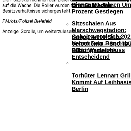
Binnen 20 Jahren Um
Und Schrecken
auf die Wache. Die Roller wurden für eine Klärung der
Besitzverhältnisse sichergestellt.
Prozent Gestiegen
PM/ots/Polizei Bielefeld
Sitzschalen Aus
Marschwegstadion:
Anzeige. Scrolle, um weiterzulesen.
Gehaltsvergleich 202
Knapp 4.000 Sitze
Neben Dem Beruf Ist
Verschenkt – Sportb
Bildungsabschluss
Führt Warteliste
Entscheidend
Torhüter Lennart Gril
Kommt Auf Leihbasi
Berlin