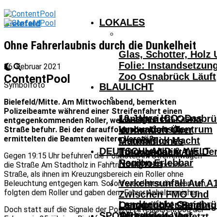
LOKALES
Bielefeld
Ohne Fahrerlaubnis durch die Dunkelheit
Glas, Schotter, Holz
Folie: Instandsetzun
26. Februar 2021
Zoo Osnabrück Läuft
ContentPool
Symbolfoto
BLAULICHT
Bielefeld/Mitte. Am Mittwochabend, bemerkten
Polizeibeamte während einer Streifenfahrt einen
10 Jahre ICO: Das
Landgericht Osnabrü
entgegenkommenden Roller, welcher ohne Licht die
InnovationsCentrum
Verhandelt Über
Straße befuhr. Bei der darauffolgenden Kontrolle
ermittelten die Beamten weitere Verstöße.
Osnabrück Macht
Mutmaßliches
DEUTSCHLAND & WELT
Innovationen Aus De
Tötungsdelikt In
Gegen 19:15 Uhr befuhren die Polizisten im Streifenwagen
Region Erlebbar
Nordhorn
die Straße Am Stadtholz in Fahrtrichtung Eckendorfer
Straße, als ihnen im Kreuzungsbereich ein Roller ohne
Verkehrsunfall Auf A
Beleuchtung entgegen kam. Sofort wendeten die Beamten,
folgten dem Roller und gaben dem Fahrer Anhaltezeichen.
Zwischen FMO Und
Landgericht Osnabrü
Osnabrücker Beim
Lengerich – Säuglin
Doch statt auf die Signale der Polizei zu reagieren, bog der
SPORT
Verhandelt Über
Achtelfinale Auf
14-Jähriger Verletzt