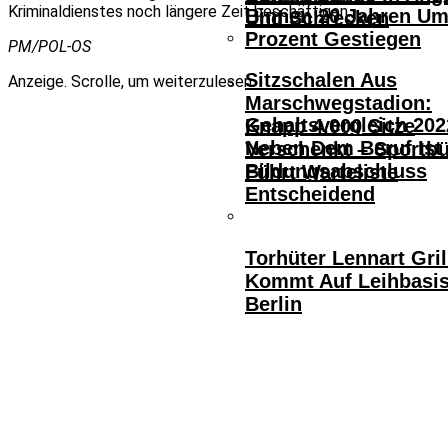
Kriminaldienstes noch längere Zeit beschäftigen.
Binnen 20 Jahren Um
Und Schrecken
Prozent Gestiegen
PM/POL-OS
Sitzschalen Aus
Anzeige. Scrolle, um weiterzulesen.
Marschwegstadion:
Gehaltsvergleich 202
Knapp 4.000 Sitze
Neben Dem Beruf Ist
Verschenkt – Sportb
Bildungsabschluss
Führt Warteliste
Entscheidend
Torhüter Lennart Gril
Kommt Auf Leihbasi
Berlin