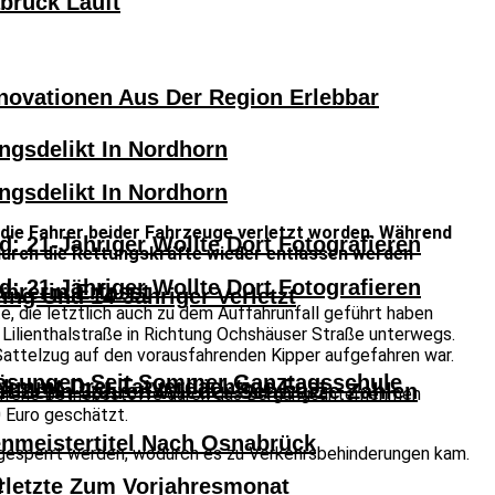
abrück Läuft
novationen Aus Der Region Erlebbar
ngsdelikt In Nordhorn
ngsdelikt In Nordhorn
 die Fahrer beider Fahrzeuge verletzt worden. Während
: 21-Jähriger Wollte Dort Fotografieren
durch die Rettungskräfte wieder entlassen werden
: 21-Jähriger Wollte Dort Fotografieren
hrerin Erfasst
ng Und 14-Jähriger Verletzt
, die letztlich auch zu dem Auffahrunfall geführt haben
 Lilienthalstraße in Richtung Ochshäuser Straße unterwegs.
attelzug auf den vorausfahrenden Kipper aufgefahren war.
lösungen Seit Sommer Ganztagsschule
 Nimmt Drei Tatverdächtige Fest
eit Zehn Jahren Wieder Schwarze Zahlen
aufene Betriebsstoffe durch das Bergungsunternehmen
 Euro geschätzt.
nmeistertitel Nach Osnabrück
r gesperrt werden, wodurch es zu Verkehrsbehinderungen kam.
n
erletzte Zum Vorjahresmonat