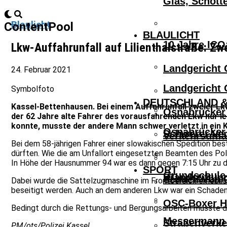
Glas, Schott
Blaulicht
ContentPool
BLAULICHT
10 Jahre ICO
Lkw-Auffahrunfall auf Lilienthalstraße: Zw
Landgericht 
24. Februar 2021
Landgericht 
Symbolfoto
DEUTSCHLAND &
Kassel-Bettenhausen. Bei einem Auffahrunfall zweier Lk
Osnabrücker 
der 62 Jahre alte Fahrer des vorausfahrenden Lkw nur l
konnte, musste der andere Mann schwer verletzt in ein
Osnabrücker 
Schwerer Ver
Verkehrsunfa
Bei dem 58-jährigen Fahrer einer slowakischen Spedition bes
dürften. Wie die am Unfallort eingesetzten Beamten des Pol
In Höhe der Hausnummer 94 war es dann gegen 7:15 Uhr zu d
SPORT
Grundschule 
Brandstiftun
Schnell Von 
Dabei wurde die Sattelzugmaschine im Frontbereich erhebl
beseitigt werden. Auch an dem anderen Lkw war ein Schaden
OSC-Boxer Ho
Bedingt durch die Rettungs- und Bergungsarbeiten musste die
Messermann V
Straßenverke
PM/ots/Polizei Kassel