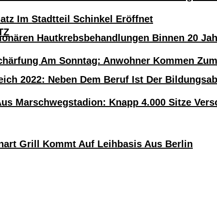
atz Im Stadtteil Schinkel Eröffnet
TZ
tionären Hautkrebsbehandlungen Binnen 20 Ja
härfung Am Sonntag: Anwohner Kommen Zum H
eich 2022: Neben Dem Beruf Ist Der Bildungsa
Aus Marschwegstadion: Knapp 4.000 Sitze Versc
nart Grill Kommt Auf Leihbasis Aus Berlin