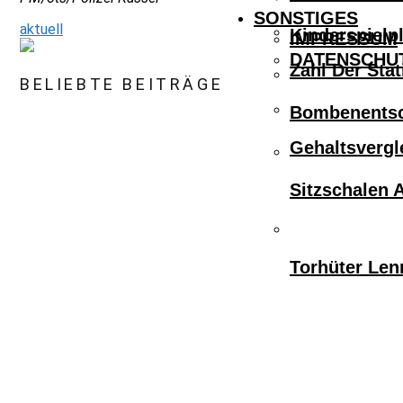
SONSTIGES
aktuell
Kinderspielpl
IMPRESSUM
DATENSCHU
Zahl Der Sta
BELIEBTE BEITRÄGE
Bombenentsc
Gehaltsvergl
Sitzschalen 
Torhüter Len