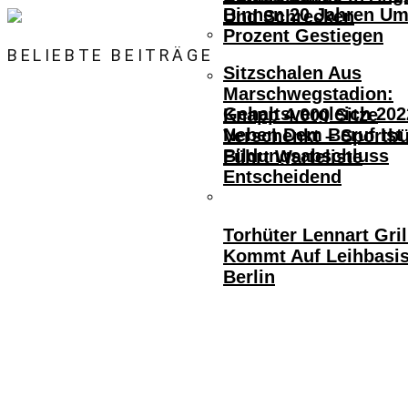
Binnen 20 Jahren Um
Und Schrecken
Prozent Gestiegen
BELIEBTE BEITRÄGE
Sitzschalen Aus
Marschwegstadion:
Gehaltsvergleich 202
Knapp 4.000 Sitze
Neben Dem Beruf Ist
Verschenkt – Sportb
Bildungsabschluss
Führt Warteliste
Entscheidend
Torhüter Lennart Gril
Kommt Auf Leihbasi
Berlin