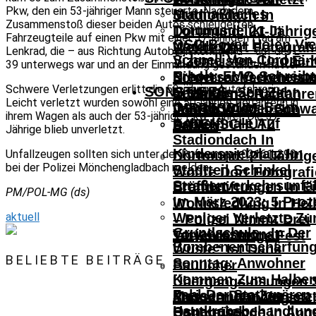
Pkw, den ein 53-jähriger Mann steuerte. Nach dem
Mutmaßliches
Stadiondach In
Zusammenstoß dieser beiden Autos schleuderten
Tötungsdelikt In
Dortmund: 21-Jährig
Fahrzeugteile auf einen Pkw mit einer 37-jährigen Frau am
OSC-Boxer Holen Vie
Nordhorn
Wollte Dort Fotograf
Lenkrad, die – aus Richtung Autobahn kommend – auf der L
Schnell Von Corona-
Vizemeister- Und Ein
39 unterwegs war und an der Einmündung gestanden hatte.
Erholt: FMO Schreibt
Niedersachsenmeister
Schwerer Verkehrsun
Schwere Verletzungen erlitt die 53-jährige Autofahrerin.
SONSTIGES
Erstmals Seit Zehn
Nach Osnabrück
In Hellern – Radfahre
Leicht verletzt wurden sowohl eine 50-jährige Beifahrerin in
Osnabrücker Beim
IMPRESSUM
Jahren Wieder Schw
Von PKW- Fahrerin
ihrem Wagen als auch der 53-jährige Pkw-Fahrer. Die 37-
Achtelfinale Auf
DATENSCHUTZ
Zahlen
Erfasst
Jährige blieb unverletzt.
Stadiondach In
Kinderspielplatz Im
Unfallzeugen sollten sich unter der Rufnummer 02161-290
Dortmund: 21-Jährig
bei der Polizei Mönchengladbach melden.
Stadtteil Schinkel
Wollte Dort Fotograf
Straßenverkehrsunfäl
Eröffnet
Brandstiftungen In E
PM/POL-MG (ds)
Im März 2023: 5 Proz
Wohnsiedlung In Hel
aktuell
Weniger Verletzte Z
– Polizei Nimmt Drei
Grundschule „In Der
Vorjahresmonat
Tatverdächtige Fest
Bombenentschärfun
Wüste“ Ist Dank
BELIEBTE BEITRÄGE
Sonntag: Anwohner
Baulicher
Kommen Zum Halbe
Übergangslösungen S
Zahl Der Stationären
Preis In Den Zoo
Messermann Versetz
Sommer Ganztagssc
Hautkrebsbehandlun
Osnabrück
Bahnreisende In Ang