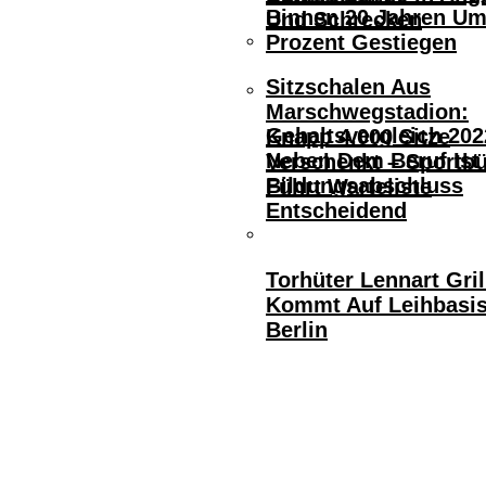
Binnen 20 Jahren Um
Und Schrecken
Prozent Gestiegen
Sitzschalen Aus
Marschwegstadion:
Gehaltsvergleich 202
Knapp 4.000 Sitze
Neben Dem Beruf Ist
Verschenkt – Sportb
Bildungsabschluss
Führt Warteliste
Entscheidend
Torhüter Lennart Gril
Kommt Auf Leihbasi
Berlin