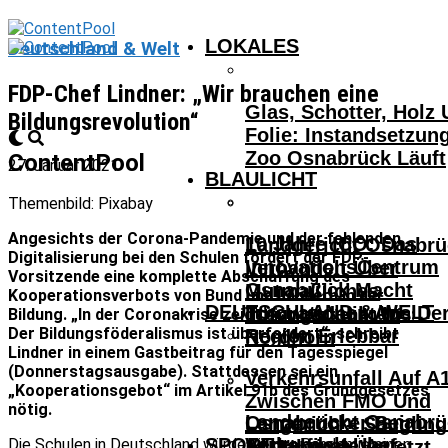
LOKALES
Deutschland & Welt
FDP-Chef Lindner: „Wir brauchen eine
Glas, Schotter, Holz
Bildungsrevolution“
Folie: Instandsetzun
Zoo Osnabrück Läuft
ContentPool
27. Januar 2021
BLAULICHT
Themenbild: Pixabay
Angesichts der Corona-Pandemie und der fehlenden
10 Jahre ICO: Das
Landgericht Osnabrü
Digitalisierung bei den Schulen fordert der FDP-
InnovationsCentrum
Verhandelt Über
Vorsitzende eine komplette Abschaffung des
Osnabrück Macht
Mutmaßliches
Kooperationsverbots von Bund und Ländern in der
DEUTSCHLAND & WELT
Innovationen Aus De
Tötungsdelikt In
Bildung. „In der Coronakrise zeigt sich jetzt endgültig:
Der Bildungsföderalismus ist überfordert“, schreibt
Region Erlebbar
Nordhorn
Lindner in einem Gastbeitrag für den Tagesspiegel
(Donnerstagsausgabe). Stattdessen sei ein
Verkehrsunfall Auf A
„Kooperationsgebot“ im Artikel 91b des Grundgesetzes
Zwischen FMO Und
nötig.
Landgericht Osnabrü
Osnabrücker Beim
Lengerich – Säuglin
SPORT
Verhandelt Über
Die Schulen in Deutschland würden in der Pandemie einen
Achtelfinale Auf
14-Jähriger Verletzt