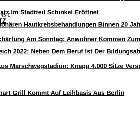
atz Im Stadtteil Schinkel Eröffnet
545-0
TZ
tionären Hautkrebsbehandlungen Binnen 20 Ja
härfung Am Sonntag: Anwohner Kommen Zum H
eich 2022: Neben Dem Beruf Ist Der Bildungsa
Aus Marschwegstadion: Knapp 4.000 Sitze Versc
nart Grill Kommt Auf Leihbasis Aus Berlin