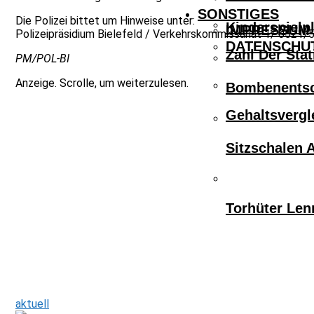
SONSTIGES
Die Polizei bittet um Hinweise unter:
Kinderspielpl
IMPRESSUM
Polizeipräsidium Bielefeld / Verkehrskommissariat 1/ 0521/
DATENSCHU
Zahl Der Sta
PM/POL-BI
Anzeige. Scrolle, um weiterzulesen.
Bombenentsc
Gehaltsvergl
Sitzschalen 
Torhüter Len
aktuell