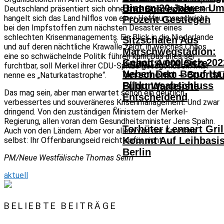
Binnen 20 Jahren Um
Und Schrecken
Deutschland präsentiert sich ohne klare Linie. Stattdessen
hangelt sich das Land hilflos von einer Hoffnungsnachricht
Prozent Gestiegen
bei den Impfstoffen zum nächsten Desaster eines
schlechten Krisenmanagements. Ein Blick in die Niederlande
Sitzschalen Aus
und auf deren nächtliche Krawalle zeigt, in welches Chaos
Marschwegstadion:
eine so schwächelnde Politik führen kann.Das alles sei
Gehaltsvergleich 202
Knapp 4.000 Sitze
furchtbar, soll Merkel ihrer CDU-Spitze gesagt haben. Man
Neben Dem Beruf Ist
Verschenkt – Sportb
nenne es „Naturkatastrophe“.
Bildungsabschluss
Führt Warteliste
Das mag sein, aber man erwartet schon ein deutlich
Entscheidend
verbessertes und souveräneres Krisenmanagement. Und zwar
dringend. Von den zuständigen Ministern der Merkel-
Regierung, allen voran dem Gesundheitsminister Jens Spahn.
Torhüter Lennart Gril
Auch von den Ländern. Aber vor allem von der Kanzlerin
Kommt Auf Leihbasi
selbst: Ihr Offenbarungseid reicht dafür nicht.
Berlin
PM/Neue Westfälische Thomas Seim
aktuell
BELIEBTE BEITRÄGE