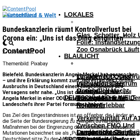
LOKALES
Deutschland & Welt
Bundeskanzlerin räumt Kontrollverlust bei
Glas, Schotter, Holz
Corona ein: „Uns ist das Ding entglitten“
Folie: Instandsetzun
Zoo Osnabrück Läuft
ContentPool
27. Januar 2021
BLAULICHT
Themenbild: Pixabay
Bielefeld. Bundeskanzlerin Angela Merkel hat gesprochen
10 Jahre ICO: Das
Landgericht Osnabrü
– und ihre Erklärung kommt zum Jahrestag des Corona-
InnovationsCentrum
Verhandelt Über
Ausbruchs in Deutschland einem Eingeständnis des
Osnabrück Macht
Mutmaßliches
Versagens sehr nahe. „Uns ist das Ding entglitten“ soll
DEUTSCHLAND & WELT
Innovationen Aus De
Tötungsdelikt In
Angela Merkel in einer CDU-internen Schalte mit den
Landeschefs ihrer Partei formuliert haben.
Region Erlebbar
Nordhorn
Das Ziel des Eingeständnisses ist es offenbar, die Länder an
Verkehrsunfall Auf A
die Seite der Bundesregierung zu zwingen; zu härteren
Zwischen FMO Und
Maßnahmen bei der Eingrenzung des Coronavirus. Dessen
Landgericht Osnabrü
Osnabrücker Beim
Lengerich – Säuglin
Mutationen bezeichnet sie als „Pulverfass“, auf dem
SPORT
Verhandelt Über
Deutschland sitze.Zu den Merkel-Plänen gehört offenbar ein
Achtelfinale Auf
14-Jähriger Verletzt