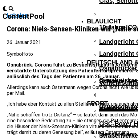
Glas, Schott
Lokales
ContentPool
BLAULICHT
10 Jahre ICO
Corona: Niels-Sensen-Kliniken will „Nähe s
Landgericht 
26. Januar 2021
Landgericht 
Symbolfoto
DEUTSCHLAND &
Osnabrück. Corona führt zu Besuchsstopps in Krankenhäu
Osnabrücker 
verstärkte Unterstützung des Patientenfürsprechers.“ 
anlässlich des Tags der Patienten am 26. Januar.
Osnabrücker 
Schwerer Ver
Verkehrsunfa
Allerdings kann auch Ostermann wegen Corona nicht wie üblich
per Mail.
SPORT
„Ich habe aber Kontakt zu allen Stellen im Haus, um auch ohn
Grundschule 
Brandstiftun
Schnell Von 
„Nähe schaffen trotz Distanz“ – so lautet dann auch das M
eine besondere Bedeutung zu – nie standen die Patientenre
OSC-Boxer Ho
die Häuser der Niels-Stensen-Kliniken virtuell um Kontakt und
trägt damit zu deren Genesung bei“, erläutert Ostermann.
Messermann V
Straßenverke