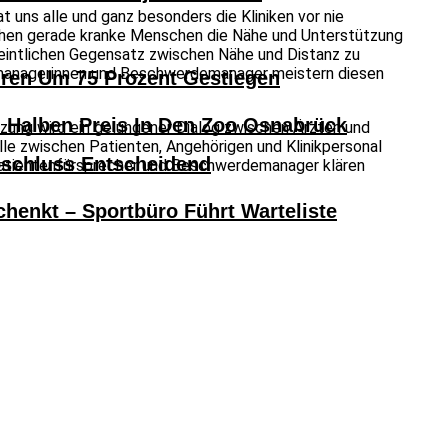
 uns alle und ganz besonders die Kliniken vor nie
uchen gerade kranke Menschen die Nähe und Unterstützung
rmeintlichen Gegensatz zwischen Nähe und Distanz zu
demanagerinnen und Beschwerdemanager meistern diesen
hren Um 75 Prozent Gestiegen
alben Preis In Den Zoo Osnabrück
zung wird ein gelungener Dialog zwischen Ärzten und
lle zwischen Patienten, Angehörigen und Klinikpersonal
bschluss Entscheidend
. Patientenfürsprecher und Beschwerdemanager klären
henkt – Sportbüro Führt Warteliste