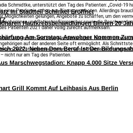
dia Schmidtke, unterstützt den Tag des Patienten: „Covid-19 hat
in einer Pandemie schon aus Fürsorge geboten. Allerdings bra
atz Im Stadtteil Schinkel Eröffnet
italer Möglichkeiten gelungen, Angebote zu schaffen, um den ve
TZ
fürsprecherinnen und Patientenfürsprecher sowie die Beschwer
tionären Hautkrebsbehandlungen Binnen 20 Ja
des Patienten 2021 daher völlig zurecht aufmerksam.“
härfung Am Sonntag: Anwohner Kommen Zum H
entenfürsprechern und Beschwerdemanagern. Mit ihrer Unterstüt
gehörigen auf der anderen Seite oft ermöglicht. Als Schnittste
eich 2022: Neben Dem Beruf Ist Der Bildungsa
 Stärkung der Patientenorientierung in Gesundheitseinrichtungen
 – nicht nur am Tag des Patienten.
Aus Marschwegstadion: Knapp 4.000 Sitze Versc
nart Grill Kommt Auf Leihbasis Aus Berlin