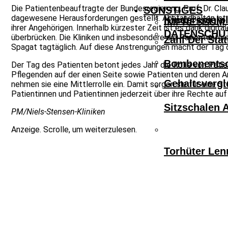
Die Patientenbeauftragte der Bundesregierung, Prof. Dr. Clau
SONSTIGES
dagewesene Herausforderungen gestellt. Abstandhalten ist 
Kinderspielpl
IMPRESSUM
ihrer Angehörigen. Innerhalb kürzester Zeit ist es dank dig
DATENSCHU
überbrücken. Die Kliniken und insbesondere die Patienten
Zahl Der Sta
Spagat tagtäglich. Auf diese Anstrengungen macht der Tag 
Bombenentsc
Der Tag des Patienten betont jedes Jahr die Rolle von Pati
Pflegenden auf der einen Seite sowie Patienten und deren An
Gehaltsvergl
nehmen sie eine Mittlerrolle ein. Damit sorgen sie für eine
Patientinnen und Patientinnen jederzeit über ihre Rechte auf
Sitzschalen 
PM/Niels-Stensen-Kliniken
Anzeige. Scrolle, um weiterzulesen.
Torhüter Len