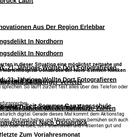
abrück Läuft
novationen Aus Der Region Erlebbar
ngsdelikt In Nordhorn
ngsdelikt In Nordhorn
rten in dieser Situation eine möglichst zeitnahe und
: 21-Jähriger Wollte Dort Fotografieren
 Marienhospital Osnabrück der Niels-Stensen-Kliniken
: 21-Jähriger Wollte Dort Fotografieren
hrerin Erfasst
ng Und 14-Jähriger Verletzt
sprechen. So läuft zurzeit fast alles über das Telefon oder
nfürsprecher.
lösungen Seit Sommer Ganztagsschule
 Nimmt Drei Tatverdächtige Fest
eit Zehn Jahren Wieder Schwarze Zahlen
türlich digital. Gerade dieses Mal kommt dem Aktionstag
boten, Abstand halten und Masken tragen bemühen sich auch
nmeistertitel Nach Osnabrück
isch oder virtuell, tut Patientinnen und Patienten gut und
n
erletzte Zum Vorjahresmonat