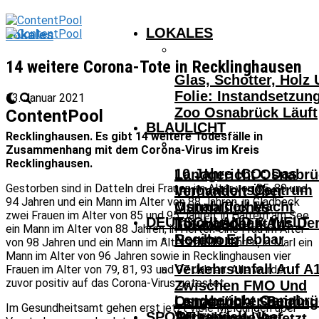
LOKALES
Lokales
14 weitere Corona-Tote in Recklinghausen
Glas, Schotter, Holz
Folie: Instandsetzun
13. Januar 2021
Zoo Osnabrück Läuft
ContentPool
BLAULICHT
Recklinghausen. Es gibt 14 weitere Todesfälle in
Zusammenhang mit dem Corona-Virus im Kreis
Recklinghausen.
10 Jahre ICO: Das
Landgericht Osnabrü
Gestorben sind in Datteln drei Frauen im Alter von 85, 89 und
InnovationsCentrum
Verhandelt Über
94 Jahren und ein Mann im Alter von 88 Jahren, in Gladbeck
Osnabrück Macht
Mutmaßliches
zwei Frauen im Alter von 85 und 95 Jahren, in Haltern am See
DEUTSCHLAND & WELT
Innovationen Aus De
Tötungsdelikt In
ein Mann im Alter von 88 Jahren, in Herten eine Frau im Alter
Region Erlebbar
Nordhorn
von 98 Jahren und ein Mann im Alter von 76 Jahren, in Marl ein
Mann im Alter von 96 Jahren sowie in Recklinghausen vier
Verkehrsunfall Auf A
Frauen im Alter von 79, 81, 93 und 97 Jahren. Alle wurden
zuvor positiv auf das Corona-Virus getestet.
Zwischen FMO Und
Landgericht Osnabrü
Osnabrücker Beim
Lengerich – Säuglin
Im Gesundheitsamt gehen erst jetzt viele Meldungen über
SPORT
Verhandelt Über
Achtelfinale Auf
14-Jähriger Verletzt