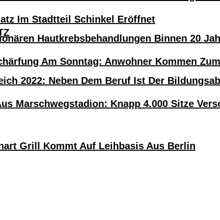
atz Im Stadtteil Schinkel Eröffnet
TZ
tionären Hautkrebsbehandlungen Binnen 20 Ja
härfung Am Sonntag: Anwohner Kommen Zum H
eich 2022: Neben Dem Beruf Ist Der Bildungsa
Aus Marschwegstadion: Knapp 4.000 Sitze Versc
nart Grill Kommt Auf Leihbasis Aus Berlin