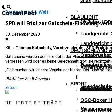
Glas, Schott
Deutschland & Welt
ContentPool
BLAULICHT
10 Jahre ICO
SPD will Frist zur Gutschein-Einlösung verl
Landgericht 
30. Dezember 2020
Landgericht 
Köln. Thomas Kutschaty, Vorsitzender der SPD-Fraktion 
DEUTSCHLAND &
Osnabrücker 
Gutscheine würden dem Handel in der Phase des Lockdowns he
vergessen wird oder es keine Gelegenheit gibt, sie rechtzei
Osnabrücker 
Schwerer Ver
Verkehrsunfa
„Da brauchen wir längere Verjährungsfristen. Der Bund sollte
PM/Kölner Stadt-Anzeiger
SPORT
Grundschule 
Brandstiftun
aktuell
Schnell Von 
OSC-Boxer Ho
BELIEBTE BEITRÄGE
Messermann V
Straßenverke