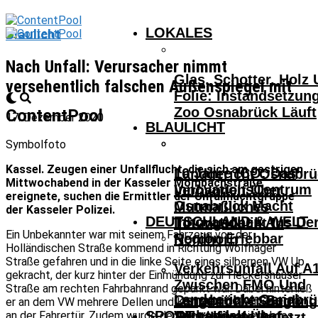
LOKALES
Blaulicht
Nach Unfall: Verursacher nimmt
Glas, Schotter, Holz
versehentlich falschen Außenspiegel mit
Folie: Instandsetzun
Zoo Osnabrück Läuft
ContentPool
17. Dezember 2020
BLAULICHT
Symbolfoto
Kassel. Zeugen einer Unfallflucht, die sich am gestrigen
10 Jahre ICO: Das
Landgericht Osnabrü
Mittwochabend in der Kasseler Mombachstraße
InnovationsCentrum
Verhandelt Über
ereignete, suchen die Ermittler der Unfallfluchtgruppe
Osnabrück Macht
Mutmaßliches
der Kasseler Polizei.
DEUTSCHLAND & WELT
Innovationen Aus De
Tötungsdelikt In
Ein Unbekannter war mit seinem Fahrzeug von der
Region Erlebbar
Nordhorn
Holländischen Straße kommend in Richtung Wolfhager
Straße gefahren und in die linke Seite eines silbernen VW Up
Verkehrsunfall Auf A
gekracht, der kurz hinter der Einmündung zur Heckershäuser
Zwischen FMO Und
Straße am rechten Fahrbahnrand geparkt war. Dabei hinterließ
Landgericht Osnabrü
Osnabrücker Beim
Lengerich – Säuglin
er an dem VW mehrere Dellen und Kratzer am Kotflügel und
SPORT
Verhandelt Über
an der Fahrertür. Zudem wurde der linke Außenspiegel des
Achtelfinale Auf
14-Jähriger Verletzt