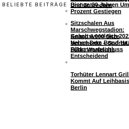
BELIEBTE BEITRÄGE
Binnen 20 Jahren Um
Und Schrecken
Prozent Gestiegen
Sitzschalen Aus
Marschwegstadion:
Gehaltsvergleich 202
Knapp 4.000 Sitze
Neben Dem Beruf Ist
Verschenkt – Sportb
Bildungsabschluss
Führt Warteliste
Entscheidend
Torhüter Lennart Gril
Kommt Auf Leihbasi
Berlin