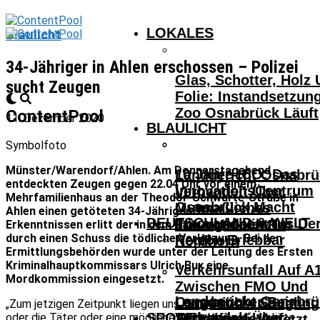
LOKALES
Blaulicht
34-Jähriger in Ahlen erschossen – Polizei
Glas, Schotter, Holz
sucht Zeugen
Folie: Instandsetzun
Zoo Osnabrück Läuft
ContentPool
11. Dezember 2020
BLAULICHT
Symbolfoto
Münster/Warendorf/Ahlen. Am Donnerstagabend
10 Jahre ICO: Das
Landgericht Osnabrü
entdeckten Zeugen gegen 22.04 Uhr vor einem
InnovationsCentrum
Verhandelt Über
Mehrfamilienhaus an der Theodor-Schwarte-Straße in
Osnabrück Macht
Mutmaßliches
Ahlen einen getöteten 34-Jährigen. Nach ersten
DEUTSCHLAND & WELT
Innovationen Aus De
Tötungsdelikt In
Erkenntnissen erlitt der in dem Haus wohnende Mann
durch einen Schuss die tödliche Verletzung. Bei den
Region Erlebbar
Nordhorn
Ermittlungsbehörden wurde unter der Leitung des Ersten
Kriminalhauptkommissars Ulrich Bux eine
Verkehrsunfall Auf A
Mordkommission eingesetzt.
Zwischen FMO Und
Landgericht Osnabrü
Osnabrücker Beim
Lengerich – Säuglin
„Zum jetzigen Zeitpunkt liegen uns keine Hinweise auf den
SPORT
Verhandelt Über
oder die Täter oder eine mögliche Motivlage vor“, erklärte
Achtelfinale Auf
14-Jähriger Verletzt