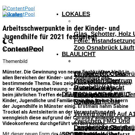
LOKALES
Lokales
Arbeitsschwerpunkte in der Kinder- und
Glas, Schotter, Holz
Jugendhilfe für 2021 festgelegt
Folie: Instandsetzun
Zoo Osnabrück Läuft
ContentPool
9. Dezember 2020
BLAULICHT
Themenbild
Münster. Die Gewinnung von neuen Fachkräften bleibt in
10 Jahre ICO: Das
Landgericht Osnabrü
allen Bereichen der Kinder- und Jugendhilfe das
InnovationsCentrum
Verhandelt Über
bestimmende Thema. Dies zeige sich besonders deutlich
Osnabrück Macht
Mutmaßliches
in der Kindertagesbetreuung – so war man sich jetzt
DEUTSCHLAND & WELT
Innovationen Aus De
Tötungsdelikt In
beim jährlichen Treffen der Fachleute vom Amt für
Kinder, Jugendliche und Familien mit den freien Trägern
Region Erlebbar
Nordhorn
der Jugendhilfe in Münster einig. Erstmals nahm Sabine
Trockel als Amtsleiterin an der Veranstaltung teil,
Verkehrsunfall Auf A
wenngleich diese aufgrund der Corona-Pandemie nur als
Zwischen FMO Und
Videokonferenz durchgeführt werden konnte.
Landgericht Osnabrü
Osnabrücker Beim
Lengerich – Säuglin
SPORT
Verhandelt Über
Mit dieser neuen Form der Abstimmung aller
Achtelfinale Auf
14-Jähriger Verletzt