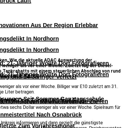
abrück Läuft
novationen Aus Der Region Erlebbar
ngsdelikt In Nordhorn
ngsdelikt In Nordhorn
nken. Wie die aktuelle ADAC Auswertung der
: 21-Jähriger Wollte Dort Fotografieren
 weniger als vor einer Woche. Zuletzt lag der Diesel-
es Tankrabatts mit einem steuerlichen Abschlag von rund
: 21-Jähriger Wollte Dort Fotografieren
hrerin Erfasst
ng Und 14-Jähriger Verletzt
weniger als vor einer Woche. Billiger war E10 zuletzt am 31.
je Liter betragen.
lösungen Seit Sommer Ganztagsschule
 Nimmt Drei Tatverdächtige Fest
eit Zehn Jahren Wieder Schwarze Zahlen
Kauf von Rohöl, dem stehen jedoch sehr deutliche
twa sechs Dollar weniger als vor einer Woche. Spielraum für
nmeistertitel Nach Osnabrück
 Umkreis informieren und dann gezielt die günstigste
n
erletzte Zum Vorjahresmonat