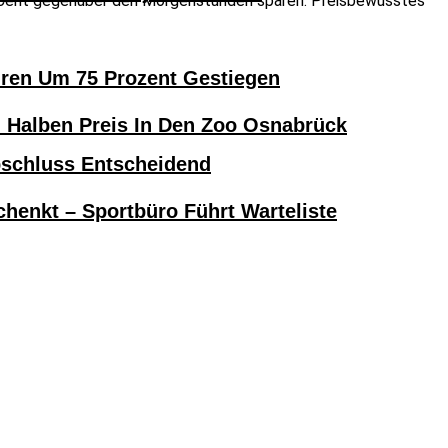
f Cent gegenüber den Morgenstunden sparen. Preisbewusstes
hren Um 75 Prozent Gestiegen
alben Preis In Den Zoo Osnabrück
bschluss Entscheidend
henkt – Sportbüro Führt Warteliste