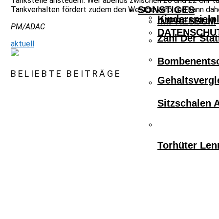
Tankstelle ansteuern. Wer abends zwischen 20 und 22 Uhr 
SONSTIGES
Tankverhalten fördert zudem den Wettbewerb und kann daher
Kinderspielpl
IMPRESSUM
PM/ADAC
DATENSCHU
Zahl Der Sta
aktuell
Bombenentsc
BELIEBTE BEITRÄGE
Gehaltsvergl
Sitzschalen 
Torhüter Len