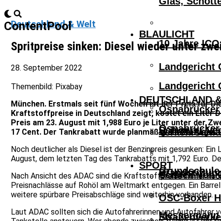
Glas, Schott
Deutschland & Welt
ContentPool
BLAULICHT
10 Jahre ICO
Spritpreise sinken: Diesel wieder unter zwe
Landgericht 
28. September 2022
Landgericht 
Themenbild: Pixabay
DEUTSCHLAND &
München. Erstmals seit fünf Wochen ist der Preis für D
Osnabrücker 
Kraftstoffpreise in Deutschland zeigt, kostet ein Liter 
Preis am 23. August mit 1,988 Euro je Liter unter der 
Osnabrücker 
Schwerer Ver
Verkehrsunfa
17 Cent. Der Tankrabatt wurde planmäßig am 31. August
Noch deutlicher als Diesel ist der Benzinpreis gesunken: Ein 
August, dem letzten Tag des Tankrabatts mit 1,792 Euro. Der
SPORT
Grundschule 
Brandstiftun
Schnell Von 
Nach Ansicht des ADAC sind die Kraftstoffpreise immer noch
Preisnachlässe auf Rohöl am Weltmarkt entgegen. Ein Barrel 
weitere spürbare Preisabschläge sind weiterhin vorhanden.
OSC-Boxer Ho
Laut ADAC sollten sich die Autofahrerinnen und Autofahrer vo
Messermann V
Straßenverke