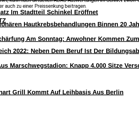
tankt, kann nach aktuellen ADAC Auswertungen im Schnitt zwöl
 auch zu einer Preissenkung beitragen.
atz Im Stadtteil Schinkel Eröffnet
TZ
tionären Hautkrebsbehandlungen Binnen 20 Ja
härfung Am Sonntag: Anwohner Kommen Zum H
eich 2022: Neben Dem Beruf Ist Der Bildungsa
Aus Marschwegstadion: Knapp 4.000 Sitze Versc
nart Grill Kommt Auf Leihbasis Aus Berlin