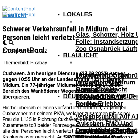
LOKALES
Blaulicht
Schwerer Verkehrsunfall in Midlum – drei
Glas, Schotter, Holz
Personen leicht verletzt
Folie: Instandsetzun
Zoo Osnabrück Läuft
ContentPool
27. September 2022
BLAULICHT
Themenbild: Pixabay
Cuxhaven. Am heutigen Dienstag (27.09.2022) kam es
10 Jahre ICO: Das
Landgericht Osnabrü
gegen 10:55 Uhr an der Landesstraße 135 im Bereich
InnovationsCentrum
Verhandelt Über
Midlum. Ein 77-jähriger Midlumer wollte die L135 im
Osnabrück Macht
Mutmaßliches
Bereich des Wanhödener Weges mit seinem PKW
DEUTSCHLAND & WELT
Innovationen Aus De
Tötungsdelikt In
überqueren.
Region Erlebbar
Nordhorn
Hierbei übersah er einen vorfahrtberechtigten, 77 jährigen
Cuxhavener mit seinem PKW, welcher zusammen mit seiner
Verkehrsunfall Auf A
Frau die L135 in Richtung Cuxhaven befuhr. Es kam zum
Zwischen FMO Und
Zusammenstoß beider Fahrzeuge. Durch den Unfall wurden
Landgericht Osnabrü
Osnabrücker Beim
Lengerich – Säuglin
alle drei Personen leicht verletzt und in umliegende
SPORT
Verhandelt Über
Krankenhäuser gebracht. An den PKW entstand
Achtelfinale Auf
14-Jähriger Verletzt