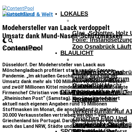
LOKALES
Deutschland & Welt
Modehersteller van Laack verdoppelt
Glas, Schotter, Holz
Umsatz dank Mund-Nasen-Schutzmasken
Folie: Instandsetzun
Zoo Osnabrück Läuft
ContentPool
7. Dezember 2020
BLAULICHT
Düsseldorf. Der Modehersteller van Laack aus
Mönchengladbach profitiert stark von der Corona-
10 Jahre ICO: Das
Landgericht Osnabrü
Pandemie. „Im aktuellen Geschäftsjahr wird sich der
InnovationsCentrum
Verhandelt Über
Umsatz dank mehr als 100 Millionen verkaufter Masken
Osnabrück Macht
Mutmaßliches
und zwölf Millionen Kittel mindestens verdoppeln“, sagte
DEUTSCHLAND & WELT
Innovationen Aus De
Tötungsdelikt In
Firmenchef Christian von Daniels der Düsseldorfer
„Rheinischen Post“ (Samstag). Van Laack produziert
Region Erlebbar
Nordhorn
aktuell nach eigenen Angaben rund 15 Millionen
Stoffmasken im Monat, die anschließend in mehr als
Verkehrsunfall Auf A
30.000 Verkausstellen vertrieben werden – von
Zwischen FMO Und
Griechenland bis Portugal. Darüber hinaus hat van Laack
Landgericht Osnabrü
Osnabrücker Beim
Lengerich – Säuglin
auch das Land NRW, Städte und Behörden als Kunden.
SPORT
Verhandelt Über
Achtelfinale Auf
14-Jähriger Verletzt