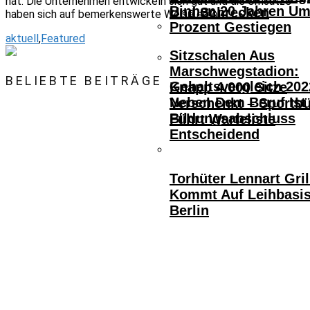
hat. Die Unternehmen entwickeln sich gut und die Umsätze
Binnen 20 Jahren Um
Und Schrecken
haben sich auf bemerkenswerte Weise erholt.“
Prozent Gestiegen
aktuell
,
Featured
Sitzschalen Aus
Marschwegstadion:
BELIEBTE BEITRÄGE
Gehaltsvergleich 202
Knapp 4.000 Sitze
Neben Dem Beruf Ist
Verschenkt – Sportb
Bildungsabschluss
Führt Warteliste
Entscheidend
Torhüter Lennart Gril
Kommt Auf Leihbasi
Berlin