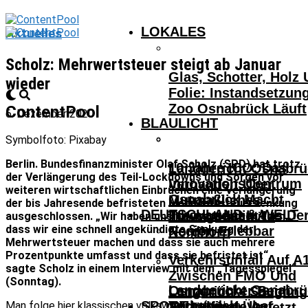
LOKALES
Aktuelles
Scholz: Mehrwertsteuer steigt ab Januar
Glas, Schotter, Holz
wieder
Folie: Instandsetzun
Zoo Osnabrück Läuft
ContentPool
6. Dezember 2020
BLAULICHT
Symbolfoto: Pixabay
Berlin. Bundesfinanzminister Olaf Scholz (SPD) hat trotz
10 Jahre ICO: Das
Landgericht Osnabrü
der Verlängerung des Teil-Lockdowns und Sorgen vor
InnovationsCentrum
Verhandelt Über
weiteren wirtschaftlichen Einbrüchen eine Verlängerung
Osnabrück Macht
Mutmaßliches
der bis Jahresende befristeten Mehrwertsteuersenkung
DEUTSCHLAND & WELT
Innovationen Aus De
Tötungsdelikt In
ausgeschlossen. „Wir haben uns bewusst entschieden,
dass wir eine schnell angekündigte Senkung der
Region Erlebbar
Nordhorn
Mehrwertsteuer machen und dass sie auch mehrere
Prozentpunkte umfasst und dass sie befristet ist“,
Verkehrsunfall Auf A
sagte Scholz in einem Interview mit dem „Tagesspiegel“
Zwischen FMO Und
(Sonntag).
Landgericht Osnabrü
Osnabrücker Beim
Lengerich – Säuglin
SPORT
Verhandelt Über
Man folge hier klassischen volkswirtschaftlichen
Achtelfinale Auf
14-Jähriger Verletzt