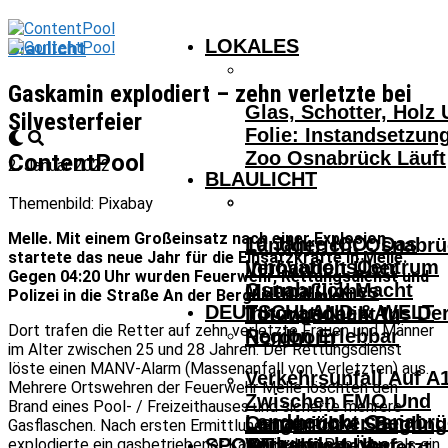
LOKALES
Blaulicht
Gaskamin explodiert – zehn verletzte bei
Glas, Schotter, Holz
Silvesterfeier
Folie: Instandsetzun
Zoo Osnabrück Läuft
ContentPool
2. Januar 2022
BLAULICHT
Themenbild: Pixabay
Melle. Mit einem Großeinsatz nach einer Explosion
10 Jahre ICO: Das
Landgericht Osnabrü
startete das neue Jahr für die Einsatzkräfte in Melle.
InnovationsCentrum
Verhandelt Über
Gegen 04:20 Uhr wurden Feuerwehr, Rettungsdienst und
Osnabrück Macht
Mutmaßliches
Polizei in die Straße An der Berglust alarmiert.
DEUTSCHLAND & WELT
Innovationen Aus De
Tötungsdelikt In
Dort trafen die Retter auf zehn verletzte Frauen und Männer
Region Erlebbar
Nordhorn
im Alter zwischen 25 und 28 Jahren. Der Rettungsdienst
löste einen MANV-Alarm (Massenanfall von Verletzten) aus.
Verkehrsunfall Auf A
Mehrere Ortswehren der Feuerwehr Melle löschten den
Zwischen FMO Und
Brand eines Pool- / Freizeithauses und sicherte mehrere
Landgericht Osnabrü
Osnabrücker Beim
Lengerich – Säuglin
Gasflaschen. Nach ersten Ermittlungen der Polizei
SPORT
Verhandelt Über
explodierte ein gasbetriebener Kamin in dem Poolhaus, als ein
Achtelfinale Auf
14-Jähriger Verletzt