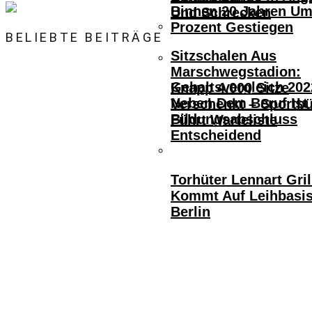
Binnen 20 Jahren Um
Und Schrecken
Prozent Gestiegen
BELIEBTE BEITRÄGE
Sitzschalen Aus
Marschwegstadion:
Gehaltsvergleich 202
Knapp 4.000 Sitze
Neben Dem Beruf Ist
Verschenkt – Sportb
Bildungsabschluss
Führt Warteliste
Entscheidend
Torhüter Lennart Gril
Kommt Auf Leihbasi
Berlin