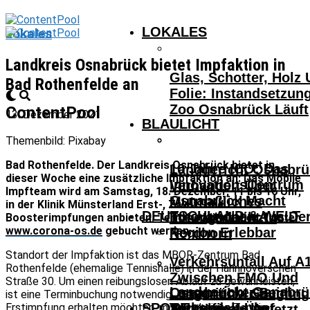
LOKALES
Lokales
Landkreis Osnabrück bietet Impfaktion in
Glas, Schotter, Holz
Bad Rothenfelde an
Folie: Instandsetzun
Zoo Osnabrück Läuft
ContentPool
13. Dezember 2021
BLAULICHT
Themenbild: Pixabay
Bad Rothenfelde. Der Landkreis Osnabrück bietet in
10 Jahre ICO: Das
Landgericht Osnabrü
dieser Woche eine zusätzliche Impfaktion an: Das Mobile
InnovationsCentrum
Verhandelt Über
Impfteam wird am Samstag, 18. Dezember, 11 bis 16 Uhr,
Osnabrück Macht
Mutmaßliches
in der Klinik Münsterland Erst-, Zweit- und
DEUTSCHLAND & WELT
Innovationen Aus De
Tötungsdelikt In
Boosterimpfungen anbieten. Termine können jetzt unter
www.corona-os.de
gebucht werden.
Region Erlebbar
Nordhorn
Standort der Impfaktion ist das MBOR-Zentrum Bad
Verkehrsunfall Auf A
Rothenfelde (ehemalige Tennishalle) in der Hannnoverschen
Zwischen FMO Und
Straße 30. Um einen reibungslosen Ablauf zu gewährleisten,
Landgericht Osnabrü
Osnabrücker Beim
Lengerich – Säuglin
ist eine Terminbuchung notwendig. Menschen, die ihre
SPORT
Verhandelt Über
Erstimpfung erhalten möchten, müssen keinen Termin
Achtelfinale Auf
14-Jähriger Verletzt