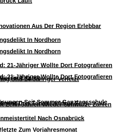
abrück Läuft
novationen Aus Der Region Erlebbar
ngsdelikt In Nordhorn
ngsdelikt In Nordhorn
: 21-Jähriger Wollte Dort Fotografieren
: 21-Jähriger Wollte Dort Fotografieren
hrerin Erfasst
ng Und 14-Jähriger Verletzt
lösungen Seit Sommer Ganztagsschule
 Nimmt Drei Tatverdächtige Fest
eit Zehn Jahren Wieder Schwarze Zahlen
nmeistertitel Nach Osnabrück
n
erletzte Zum Vorjahresmonat