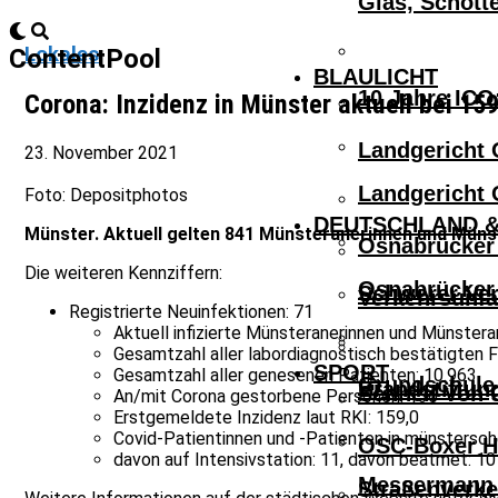
Glas, Schott
Lokales
ContentPool
BLAULICHT
10 Jahre ICO
Corona: Inzidenz in Münster aktuell bei 15
Landgericht 
23. November 2021
Landgericht 
Foto: Depositphotos
DEUTSCHLAND &
Münster. Aktuell gelten 841 Münsteranerinnen und Münste
Osnabrücker 
Die weiteren Kennziffern:
Osnabrücker 
Schwerer Ver
Verkehrsunfa
Registrierte Neuinfektionen: 71
Aktuell infizierte Münsteranerinnen und Münstera
Gesamtzahl aller labordiagnostisch bestätigten F
SPORT
Gesamtzahl aller genesenen Patienten: 10.963
Grundschule 
Brandstiftun
Schnell Von 
An/mit Corona gestorbene Personen: 136
Erstgemeldete Inzidenz laut RKI: 159,0
Covid-Patientinnen und -Patienten in münstersch
OSC-Boxer Ho
davon auf Intensivstation: 11, davon beatmet: 10
Messermann V
Straßenverke