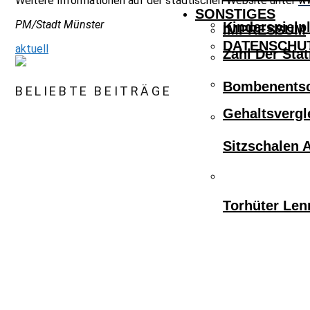
Weitere Informationen auf der städtischen Website unter
ww
SONSTIGES
PM/Stadt Münster
Kinderspielpl
IMPRESSUM
DATENSCHU
aktuell
Zahl Der Sta
Bombenentsc
BELIEBTE BEITRÄGE
Gehaltsvergl
Sitzschalen 
Torhüter Len