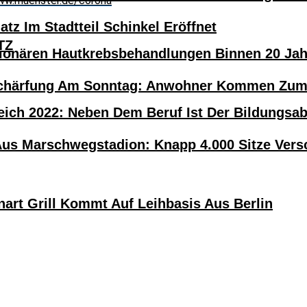
w.muenster.de/corona
atz Im Stadtteil Schinkel Eröffnet
TZ
tionären Hautkrebsbehandlungen Binnen 20 Ja
härfung Am Sonntag: Anwohner Kommen Zum H
eich 2022: Neben Dem Beruf Ist Der Bildungsa
Aus Marschwegstadion: Knapp 4.000 Sitze Versc
nart Grill Kommt Auf Leihbasis Aus Berlin